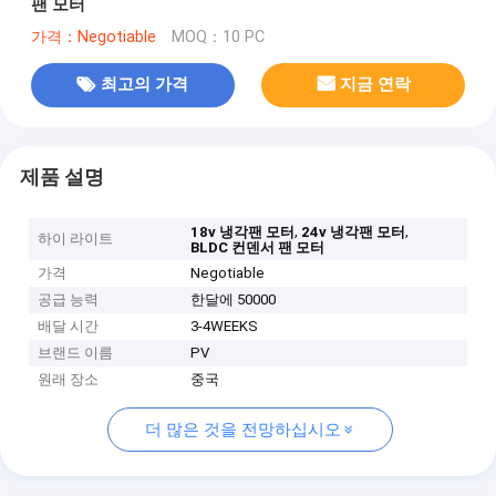
팬 모터
가격：Negotiable
MOQ：10 PC
최고의 가격
지금 연락
제품 설명
,
,
18v 냉각팬 모터
24v 냉각팬 모터
하이 라이트
BLDC 컨덴서 팬 모터
가격
Negotiable
공급 능력
한달에 50000
배달 시간
3-4WEEKS
브랜드 이름
PV
원래 장소
중국
더 많은 것을 전망하십시오