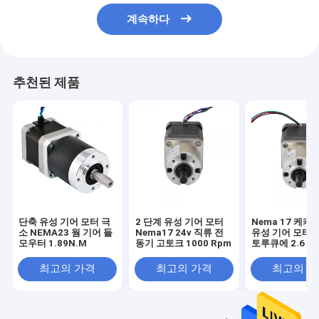
계속하다
추천된 제품
단축 유성 기어 모터 극
2 단계 유성 기어 모터
Nema 17 케케
소 NEMA23 웜 기어 들
Nema17 24v 직류 전
유성 기어 모터 
모우터 1.89N.M
동기 고토크 1000 Rpm
토루큐에 2.6 
램.Cm
최고의 가격
최고의 가격
최고의 