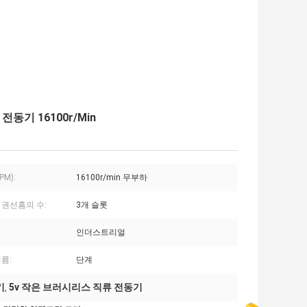
전동기 16100r/Min
PM):
16100r/min 무부하
 권선홈의 수:
3개 슬롯
인더스트리얼
름:
단계
기
5v 작은 브러시리스 직류 전동기
,