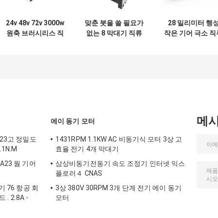
24v 48v 72v 3000w
맞춘 붓을 쓸 필요가
28 밀리미터 행
원축 브러시리스 직
없는 8 막대기 직류
작은 기어 극소 직
류 전동기 3 kw 4
전동기 장비 18V
전동기 24v 브러
kw를 맞추어주세요
BLDC 기어 들 모우
인더스트리얼 12 
터
트
메
에이 동기 모터
A23고 정밀도
1431RPM 1.1KW AC 비동기식 모터 3상 고
3.1N.M
효율 전기 4개 막대기
A23 웜 기어
삼상비동기전동기 속도 조정기 인터넷 익스
플로러４ CNAS
기 76 항공 회
3상 380V 30RPM 3개 단계 전기 에이 동기
. 2.8A -
모터