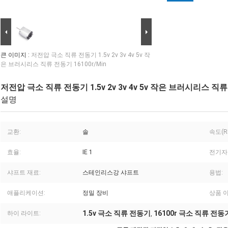
큰 이미지 :
저전압 극소 직류 전동기 1.5v 2v 3v 4v 5v 작
은 브러시리스 직류 전동기 16100r/Min
저전압 극소 직류 전동기 1.5v 2v 3v 4v 5v 작은 브러시리스 직류 
설명
교환:
솔
속도(R
효율:
IE 1
전기자
샤프트 재료:
스테인리스강 샤프트
용법:
애플리케이션:
정밀 장비
상품 이
1.5v 극소 직류 전동기
16100r 극소 직류 전동
하이 라이트:
,