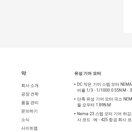
약
유성 기어 모터
DC 작은 기어 스텝 모터 NEM
회사 소개
비율 1/3 - 1/1000 0.55N.M - 
공장 견학
단축 유성 기어 모터 극소 NEM
품질 관리
들 모우터 1.89N.M
문의하기
Nema 23 스텝 모터 기어 하강
소식
사 코드 . 에 - 425 항공 회사 코드 
4.2A에서
사이트맵