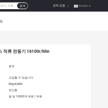
견적 요청
검색
|
Korean
스
 직류 전동기 16100r/Min
중국
교섭할 수 있습니다
Negotiable
전신환
달 당 10000개 부분 / 부분