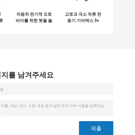
성
자동차 전기적 오토
고토크 극소 직류 전
류
바이를 위한 붓을 쓸
동기 기어박스 3v
시
필요가 없는 12 인
6v 8v 9v 12v 편심
볼
치 72V 단축 직류 전
축 모터스
동기 1.2KW
시지를 남겨주세요