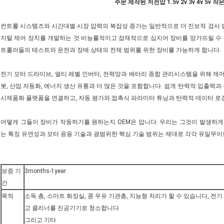
주문 제작된 저전압 1.5v 2v 3v 4v 5v
컨트롤 시스템즈와 시간대별 시장 압력의 복잡성 증가는 일반적으로 더 진보적 검사 
지털 제어 장치를 개발하는 것 비능률적이고 잠재적으로 심지어 장비를 망가뜨릴 수 있
트롤러들의 테스트와 운전과 장애 상태의 전체 범위를 위한 장비를 가능하게 합니다.
전기 모터 드라이브, 멀티 레벨 인버터, 전력망과 배터리 종합 관리시스템을 위해 제
봇, 산업 자동화, 에너지 생산 유통과 더 많은 것을 포함합니다. 쉽게 탄력적 입출력
시제품화 플랫폼을 연결하고, 자동 평가와 접촉식 파라미터 튜닝과 탄력적 데이터 로
어떻게 그들이 장비가 작동하기를 원하는지 OEM은 압니다. 우리는 그것이 발생하게
는 특징 유연성과 모터 응용 기술과 광범위한 핵심 기술 범위는 제대로 각각 유일무이
보증 기
3months-1year
간
목적
소독 총, 스마트 화장실, 콩 우유 기관총, 지능형 처리가 할 수 있습니다, 
고 클리너를 진공기기로 청소합니다
그리고 기타