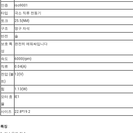
인증
iso9001
타입
극소 직류 전동기
토크
25.5(NM)
구조
영구 자석
반전
솔
보호 특
완전히 에워싸입니다
성
속도
6000(rpm)
직류
0.04(A)
전압 (볼
12(V)
트)
힘
1.13(W)
모터 효
IE1
율
사이즈
22.8*19.2
특징
: