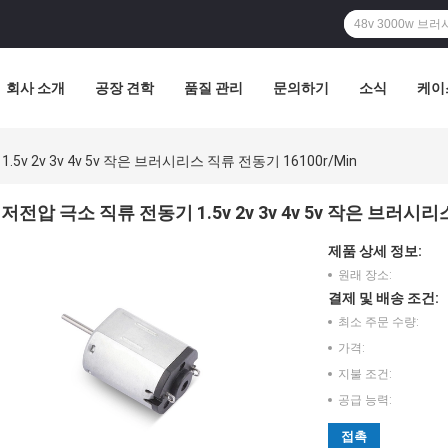
회사 소개
공장 견학
품질 관리
문의하기
소식
케이
5v 2v 3v 4v 5v 작은 브러시리스 직류 전동기 16100r/Min
저전압 극소 직류 전동기 1.5v 2v 3v 4v 5v 작은 브러시리스
제품 상세 정보:
원래 장소:
결제 및 배송 조건:
최소 주문 수량:
가격:
지불 조건:
공급 능력:
접촉